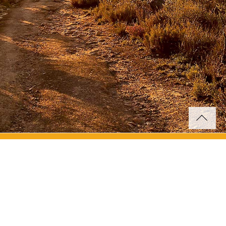
© Helmut Göbel - Wege entstehen im Gehen
Tel: +41 76 345 7899 -
helmut.goebel@sunrise.ch
Webdesign, Fotografie: Jochen Bückers, Anzing bei München,