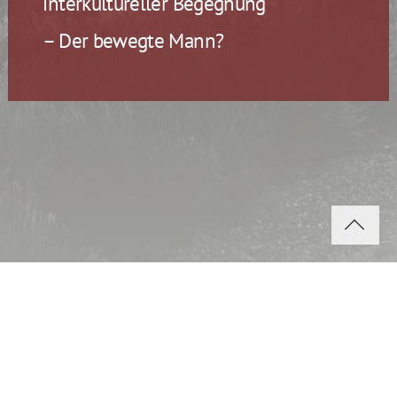
interkultureller Begegnung
– Der bewegte Mann?
© Helmut Göbel - Wege entstehen im Gehen
Tel: +41 76 345 7899 -
helmut.goebel@sunrise.ch