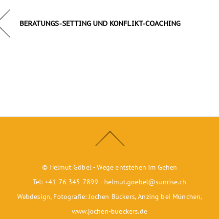
BERATUNGS-SETTING UND KONFLIKT-COACHING
© Helmut Göbel - Wege entstehen im Gehen
Tel: +41 76 345 7899 -
helmut.goebel@sunrise.ch
Webdesign, Fotografie: Jochen Bückers, Anzing bei München,
www.jochen-bueckers.de